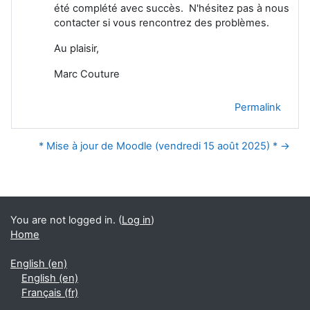
été complété avec succès. N'hésitez pas à nous
contacter si vous rencontrez des problèmes.
Au plaisir,
Marc Couture
Permalink
* Mise à jour de Moodle (vendredi 15 août 2025) * →
Blocks
Supplementary blocks
You are not logged in. (
Log in
)
Home
English ‎(en)‎
English ‎(en)‎
Français ‎(fr)‎