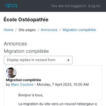
Skip to main content
You are not logged in. (
Log in
)
École Ostéopathie
Home
Site pages
Annonces
Migration complétée
Annonces
Migration complétée
Display mode
Migration complétée
Number of replies: 0
by
Marc Couture
-
Monday, 7 April 2025, 10:00 AM
Bonjour à tous,
La migration du site vers un nouvel hébergeur a